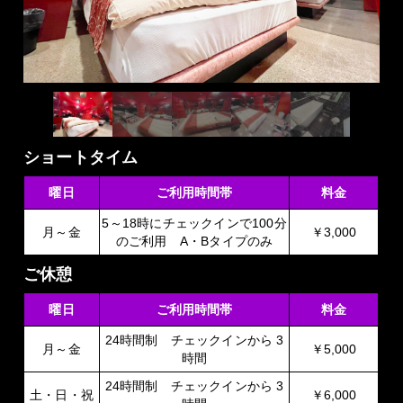
ショートタイム
曜日
ご利用時間帯
料金
5～18時にチェックインで100分
月～金
￥3,000
のご利用 A・Bタイプのみ
ご休憩
曜日
ご利用時間帯
料金
24時間制 チェックインから 3
月～金
￥5,000
時間
24時間制 チェックインから 3
土・日・祝
￥6,000